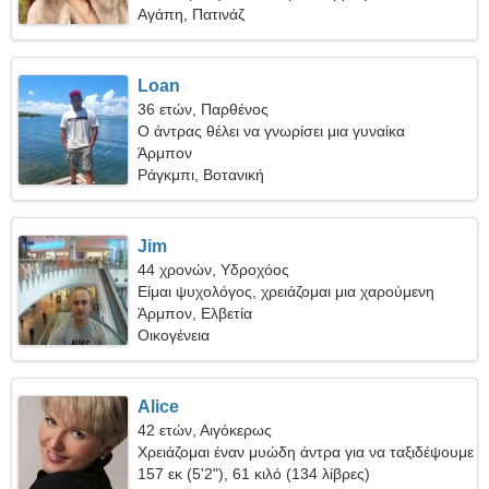
Αγάπη, Πατινάζ
Loan
36 ετών, Παρθένος
Ο άντρας θέλει να γνωρίσει μια γυναίκα
Άρμπον
Ράγκμπι, Βοτανική
Jim
44 χρονών, Υδροχόος
Είμαι ψυχολόγος, χρειάζομαι μια χαρούμενη
γυναίκα
Άρμπον, Ελβετία
Οικογένεια
Alice
42 ετών, Αιγόκερως
Χρειάζομαι έναν μυώδη άντρα για να ταξιδέψουμε
μαζί
157 εκ (5'2"), 61 κιλό (134 λίβρες)