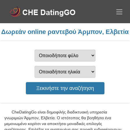
Δωρεάν online ραντεβού Άρμπον, Ελβετία
CheDatingGo είναι δημοφιλής διαδικτυακή υπηρεσία
γνωριμιών Άρμπον, Ελβετία. Ο ιστότοπος θα βοηθήσει ένα
μεμονωμένο κορίτσι να αποκτήσει μοναδικές επιλογές
αναζήτησης. Επιλέξτε τα αγαπημένα σας προφίλ ενδιαφέροντων