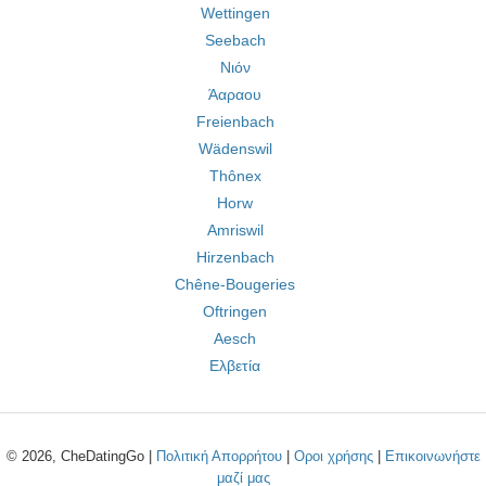
Wettingen
Seebach
Νιόν
Άαραου
Freienbach
Wädenswil
Thônex
Horw
Amriswil
Hirzenbach
Chêne-Bougeries
Oftringen
Aesch
Ελβετία
© 2026, CheDatingGo |
Πολιτική Απορρήτου
|
Οροι χρήσης
|
Επικοινωνήστε
μαζί μας